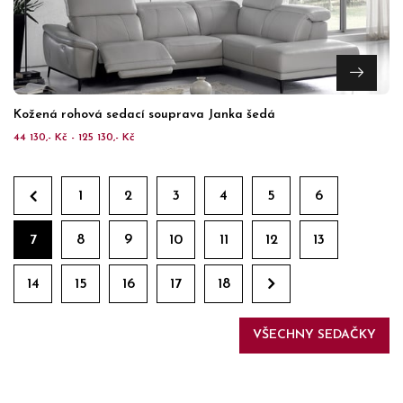
Kožená rohová sedací souprava Janka šedá
44 130,- Kč - 125 130,- Kč
1
2
3
4
5
6
7
8
9
10
11
12
13
14
15
16
17
18
VŠECHNY SEDAČKY