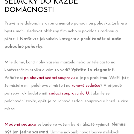
SEDAČKY DO KAŽDÉ
DOMÁCNOSTI
Právě jste dokončili stavbu a nemáte pohodlnou pohovku, ze které
byste mohli sledovat oblíbený film nebo si povídat s rodinou či
přáteli? Navštivte jakoukoliv kategorii a
prohlédněte si naše
pohodlné pohovky
.
Milé dámy, končí nohy vašeho manžela nebo přítele často na
konferenčním stolku a vám to vadí?
Vyřešte to elegantně.
Pořiďte si
polohovací sedací soupravu
a je po problému. Věděli jste,
že můžete mít polohovací místo i na
rohové sedačce
? V případě
potřeby tak budete mít
sedací soupravu do U
. Jakmile se
polohování zavře, opět je to rohová sedací souprava a hned je více
místa.
Moderní sedačka
se bude ve vašem bytě náležitě vyjímat.
Nemusí
být jen jednobarevná.
Umíme nakombinovat barvy italských