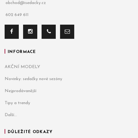
obchod@isedacky.cz
602 649 611
INFORMACE
AKČNÍ MODELY
Novinky: sedačky nové sezóny
Nejprodávanější
Tipy a trendy
Další...
DŮLEŽITÉ ODKAZY