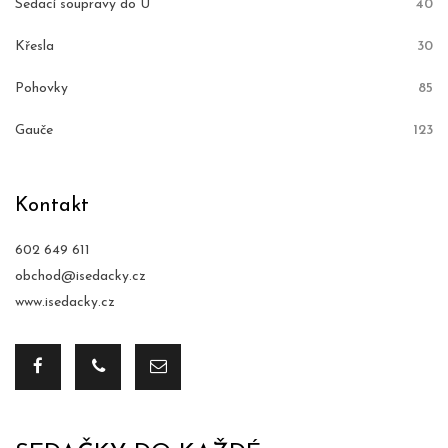
Sedací soupravy do U
40
Křesla
30
Pohovky
85
Gauče
123
Kontakt
602 649 611
obchod@isedacky.cz
www.isedacky.cz