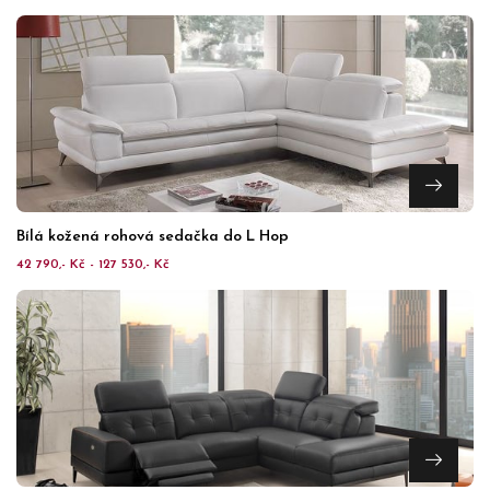
Bílá kožená rohová sedačka do L Hop
42 790,- Kč - 127 530,- Kč