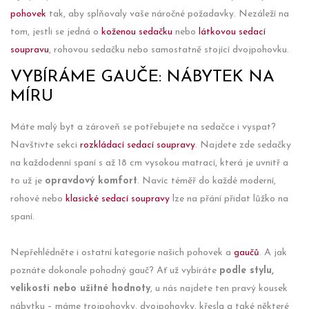
pohovek
tak, aby splňovaly vaše náročné požadavky. Nezáleží na
tom, jestli se jedná o
koženou sedačku
nebo
látkovou sedací
soupravu
, rohovou sedačku nebo samostatně stojící dvojpohovku.
VYBÍRÁME GAUČE: NÁBYTEK NA
MÍRU
Máte malý byt a zároveň se potřebujete na sedačce i vyspat?
Navštivte sekci
rozkládací sedací soupravy
. Najdete zde sedačky
na každodenní spaní s až 18 cm vysokou matrací, která je uvnitř a
to už je
opravdový komfort
. Navíc téměř do každé moderní,
rohové nebo
klasické sedací soupravy
lze na přání přidat lůžko na
spaní.
Nepřehlédněte i ostatní kategorie našich pohovek a
gaučů
. A jak
poznáte dokonale pohodný gauč? Ať už vybíráte
podle stylu,
velikosti nebo užitné hodnoty
, u nás najdete ten pravý kousek
nábytku – máme trojpohovky, dvojpohovky, křesla a také některé