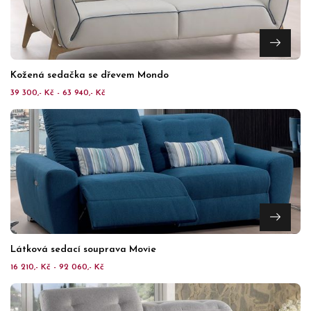
Kožená sedačka se dřevem Mondo
39 300,- Kč - 63 940,- Kč
Látková sedací souprava Movie
16 210,- Kč - 92 060,- Kč