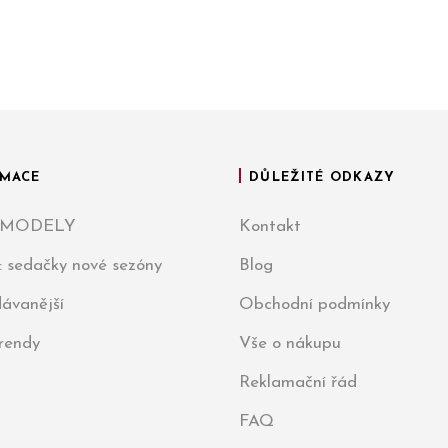
MACE
DŮLEŽITÉ ODKAZY
 MODELY
Kontakt
: sedačky nové sezóny
Blog
ávanější
Obchodní podmínky
trendy
Vše o nákupu
Reklamační řád
FAQ