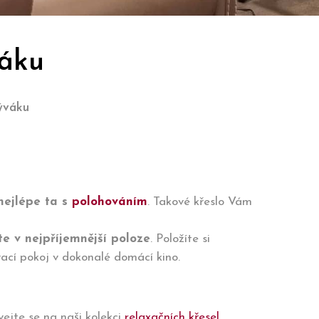
váku
ýváku
nejlépe ta s
polohováním
. Takové křeslo Vám
e v nejpříjemnější poloze
. Položíte si
vací pokoj v dokonalé domácí kino.
vejte se na naši kolekci
relaxačních křesel
.