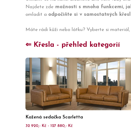
Najdete zde
možnosti s mnoha funkcemi, jak
omladit a
odpočiňte si v samostatných křes
Máte rádi kůži nebo látku? Vyberte si materiál,
⇐ Křesla - přehled kategorií
Kožená sedačka Scarletta
32 920,- Kč - 127 880,- Kč