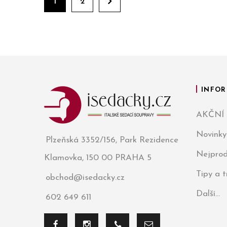
1
2
INFOR
AKČNÍ
Novinky
Plzeňská 3352/156, Park Rezidence
Nejprod
Klamovka, 150 00 PRAHA 5
Tipy a 
obchod@isedacky.cz
Další...
602 649 611