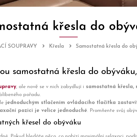
ostatná křesla do obý
ACÍ SOUPRAVY
Křesla
Samostatná křesla do ob
ou samostatná křesla do obýváku,
upravy
, ale nově se v nich zabydlují i
samostatná křesla, 
oblíbeného pořadu.
le
jednoduchým stlačením ovládacího tlačítka zastavít
axační pozici je velice jednoduché
. Promňente svůj obý
atných křesel do obýváku
dné. Pokud hledáte něco, co nabízí maximální relaxaci, podí