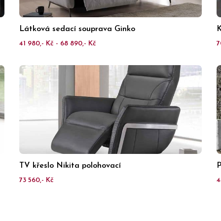
Látková sedací souprava Ginko
K
41 980,- Kč - 68 890,- Kč
7
TV křeslo Nikita polohovací
P
73 560,- Kč
4