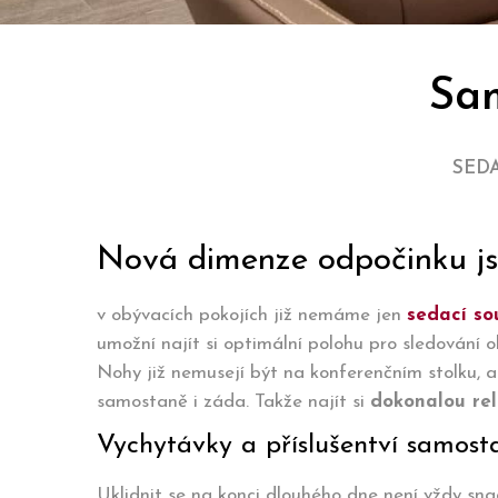
Sam
SED
Nová dimenze odpočinku js
v obývacích pokojích již nemáme jen
sedací so
umožní najít si optimální polohu pro sledování 
Nohy již nemusejí být na konferenčním stolku, a
samostaně i záda. Takže najít si
dokonalou rel
Vychytávky a příslušentví samost
Uklidnit se na konci dlouhého dne není vždy sna